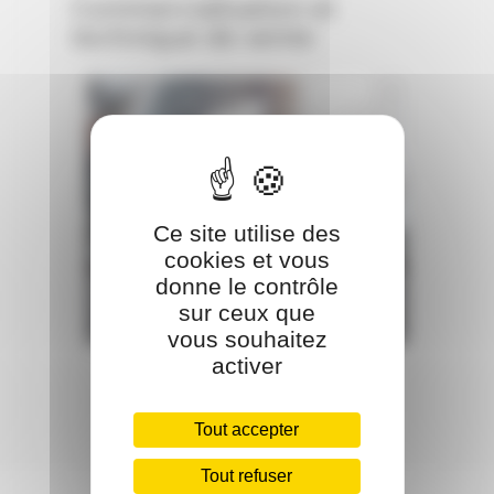
Commercialisation et
technique de vente
Ce site utilise des
cookies et vous
donne le contrôle
BOOSTER SES VENTES DANS
sur ceux que
TOUS LES SERVICES
vous souhaitez
activer
Tout accepter
Tout refuser