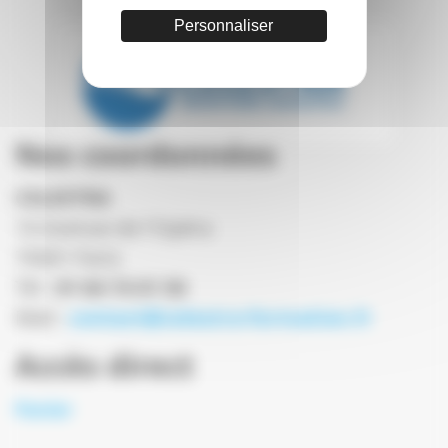
Personnaliser
Nos coordonnées
CELESTRA
14 Avenue de l'Opéra
75001 Paris
Tél :
01 84 74 01 50
Mail :
contact@celestra-formation.fr
Accès direct
Panier